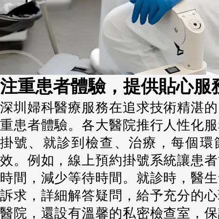
注重患者體驗，提供貼心服
深圳婦科醫療服務在追求技術精湛的
重患者體驗。各大醫院推行人性化服
掛號、就診到檢查、治療，每個環
效。例如，線上預約掛號系統讓患者
時間，減少等待時間。就診時，醫生
訴求，詳細解答疑問，給予充分的心
醫院，還設有溫馨的私密檢查室，保