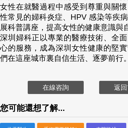
女性在就醫過程中感受到尊重與關懷
性常見的婦科炎症、HPV 感染等疾
展科普講座，提高女性的健康意識與
深圳婦科正以專業的醫療技術、全面
心的服務，成為深圳女性健康的堅實
們在這座城市裏自信生活、逐夢前行
在線咨詢
返回
您可能還想了解...