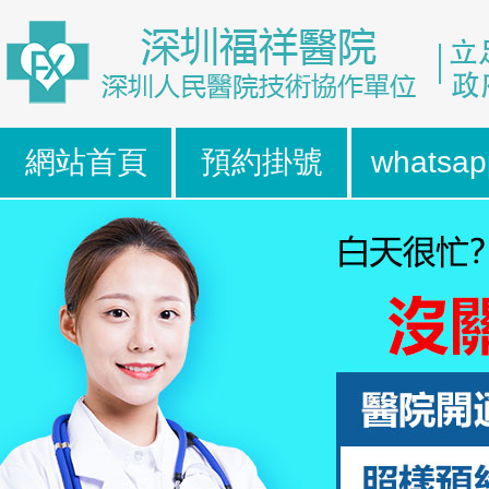
網站首頁
預約掛號
whatsap