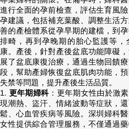
進行全面的孕前檢查，評估生育風險
孕建議，包括補充葉酸、調整生活方
善的產檢體系從孕早期的建檔，到孕
排畸，再到孕晚期的胎心監護等，
康。產後，針對產後盆底功能障礙，
展了盆底康復治療，通過生物回饋療
段，幫助產婦恢復盆底肌肉功能，預
失禁等問題，提升產後生活品質。
1.
更年期婦科
：更年期女性由於激素
現潮熱、盜汗、情緒波動等症狀，還
鬆、心血管疾病等風險。深圳婦科醫
女性提供綜合管理服務，不僅通過藥