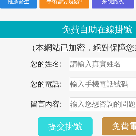
推薦醫生
手術需要幾錢?
来院路线
免費自助在線掛號
（本網站已加密，絕對保障您
您的姓名:
您的電話:
留言內容:
免費
提交掛號