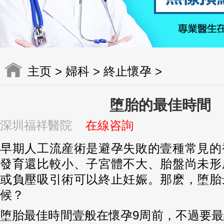
主页
>
婦科
>
終止懷孕
>
堕胎的最佳時間
深圳福祥醫院
在線咨詢
早期人工流産術是避孕失敗的壹種常見的
發育還比較小、子宮體不大、胎盤尚未形
或負壓吸引術可以終止妊娠。那麽，堕胎
候？
堕胎最佳時間壹般在懷孕9周前，不過要