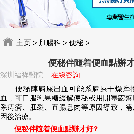
主页
>
肛腸科
>
便秘
>
便秘伴隨着便血點辦
深圳福祥醫院
在線咨詢
便秘陣屙屎出血可能系屙屎干燥摩擦
血，可口服乳果糖緩解便秘或用開塞露幫
系痔瘡、肛裂、直腸息肉等原因導致，需
因後治療。
便秘伴隨着便血點辦才好?