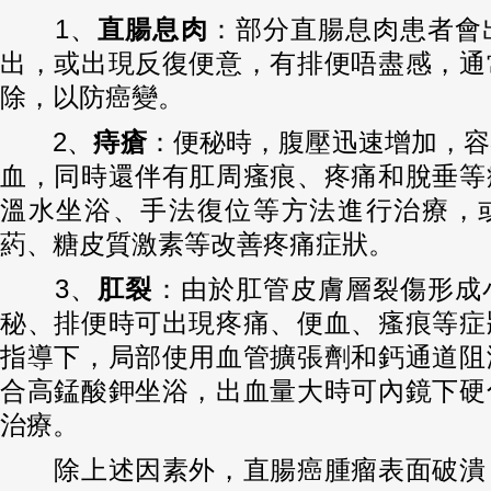
1、
直腸息肉
：部分直腸息肉患者會
出，或出現反復便意，有排便唔盡感，通
除，以防癌變。
2、
痔瘡
：便秘時，腹壓迅速增加，容
血，同時還伴有肛周瘙痕、疼痛和脫垂等
溫水坐浴、手法復位等方法進行治療，
葯、糖皮質激素等改善疼痛症狀。
3、
肛裂
：由於肛管皮膚層裂傷形成
秘、排便時可出現疼痛、便血、瘙痕等症
指導下，局部使用血管擴張劑和鈣通道阻
合高錳酸鉀坐浴，出血量大時可內鏡下硬
治療。
除上述因素外，直腸癌腫瘤表面破潰